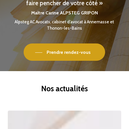
faire pencher de votre côté »
Maître Carine ALPSTEG GRIPON
Alpsteg AC Avocats, cabinet d’avocat à Annemasse et
Thonon-les-Bains
Prendre rendez-vous
Nos
actualités
Bail
commercial