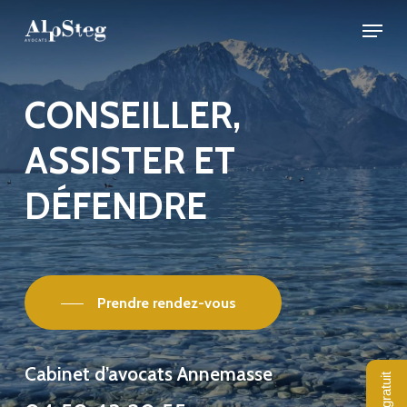
Skip
Menu
to
Close
main
Menu
content
CONSEILLER,
ASSISTER
ET
DÉFENDRE
Prendre rendez-vous
Cabinet d’avocats Annemasse