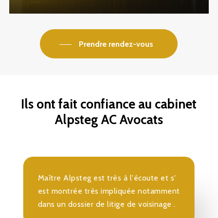
Prendre rendez-vous
Ils
ont
fait
confiance
au
cabinet
Alpsteg
AC
Avocats
Maître Alpsteg est très à l'écoute et s'
est montrée très impliquée notamment
dans un dossier de litige de voisinage .